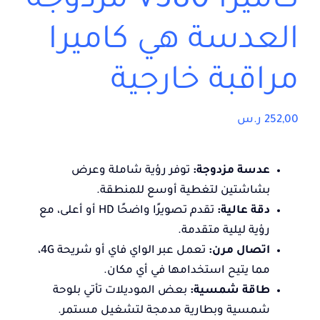
كاميرا V380 مزدوجة
العدسة هي كاميرا
مراقبة خارجية
252,00
ر.س
عدسة مزدوجة:
توفر رؤية شاملة وعرض
بشاشتين لتغطية أوسع للمنطقة.
دقة عالية:
تقدم تصويرًا واضحًا HD أو أعلى، مع
رؤية ليلية متقدمة.
اتصال مرن:
تعمل عبر الواي فاي أو شريحة 4G،
مما يتيح استخدامها في أي مكان.
طاقة شمسية:
بعض الموديلات تأتي بلوحة
شمسية وبطارية مدمجة لتشغيل مستمر.