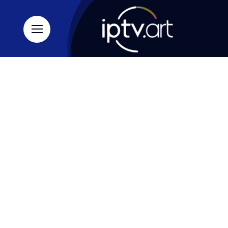
Ski
t
conten