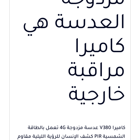
مزدوجة
العدسة هي
كاميرا
مراقبة
خارجية
كاميرا V380 عدسة مزدوجة 4G تعمل بالطاقة
الشمسية PIR كشف الإنسان للرؤية الليلية مقاوم