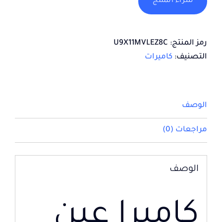
شراء المنتج
رمز المنتج:
U9X11MVLEZ8C
التصنيف:
كاميرات
الوصف
مراجعات (0)
الوصف
كاميرا عين