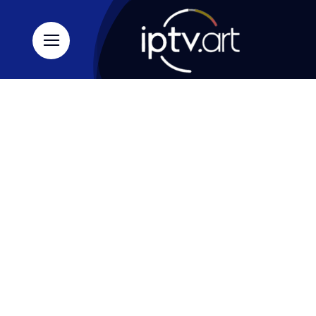
Ski
t
conten