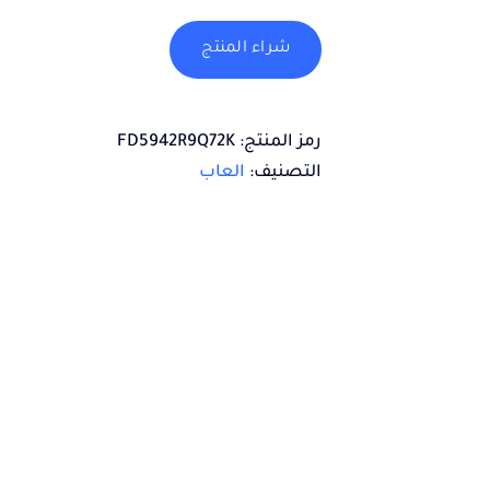
شراء المنتج
رمز المنتج:
FD5942R9Q72K
التصنيف:
العاب