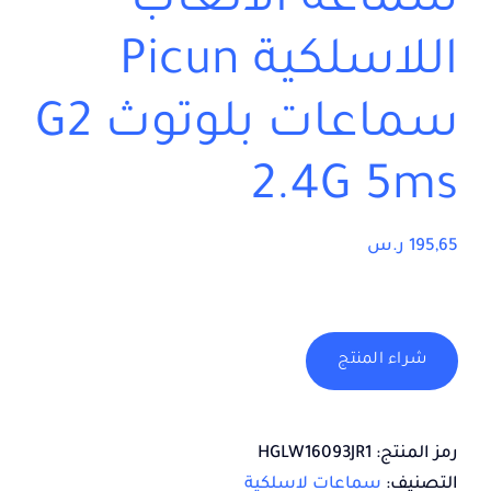
سماعة الألعاب
اللاسلكية Picun
سماعات بلوتوث G2
2.4G 5ms
195,65
ر.س
شراء المنتج
رمز المنتج:
HGLW16093JR1
التصنيف:
سماعات لاسلكية