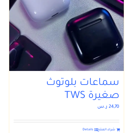
سماعات بلوتوث
صغيرة TWS
24,70
ر.س
شراء المنتج
Details