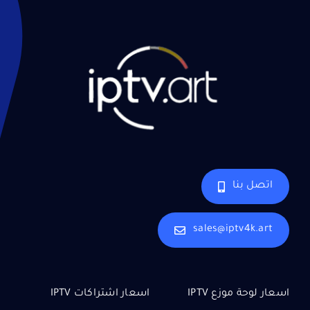
اتصل بنا
sales@iptv4k.art
اسعار لوحة موزع IPTV
اسعار اشتراكات IPTV