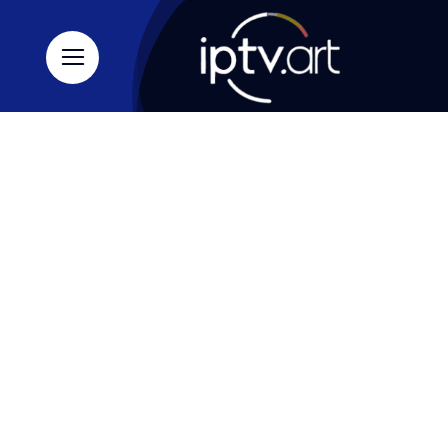
Ski
t
conten