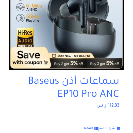
سماعات أذن Baseus
EP10 Pro ANC
112,33
ر.س
شراء المنتج
Details