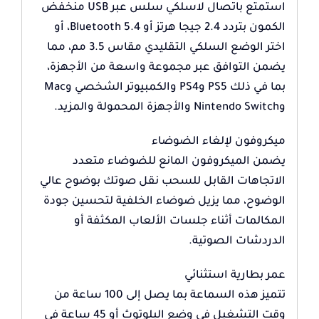
استمتع باتصال لاسلكي سلس عبر USB منخفض
الكمون بتردد 2.4 جيجا هرتز أو Bluetooth 5.4، أو
اختر الوضع السلكي التقليدي مقاس 3.5 مم، مما
يضمن التوافق عبر مجموعة واسعة من الأجهزة،
بما في ذلك PS5 وPS4 والكمبيوتر الشخصي وMac
وNintendo Switch والأجهزة المحمولة والمزيد.
ميكروفون لإلغاء الضوضاء
يضمن الميكروفون المانع للضوضاء متعدد
الاتجاهات القابل للسحب نقل صوتك بوضوح عالي
الوضوح، مما يزيل ضوضاء الخلفية لتحسين جودة
المكالمات أثناء جلسات الألعاب المكثفة أو
الدردشات الصوتية.
عمر بطارية استثنائي
تتميز هذه السماعة بما يصل إلى 100 ساعة من
وقت التشغيل في وضع البلوتوث أو 45 ساعة في