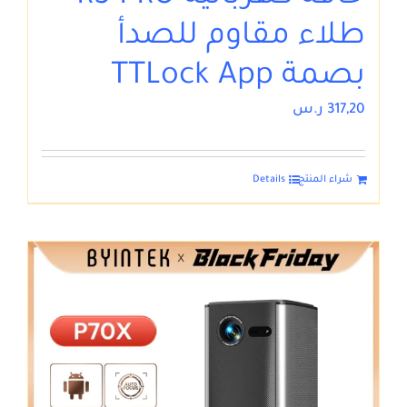
طلاء مقاوم للصدأ
بصمة TTLock App
317,20
ر.س
شراء المنتج
Details