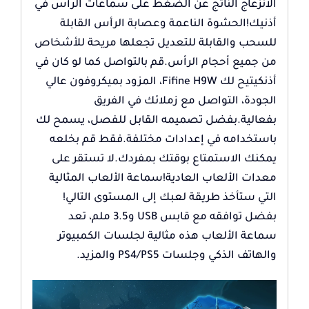
الانزعاج الناتج عن الضغط على سماعات الرأس في
أذنيك!الحشوة الناعمة وعصابة الرأس القابلة
للسحب والقابلة للتعديل تجعلها مريحة للأشخاص
من جميع أحجام الرأس.قم بالتواصل كما لو كان في
أذنكيتيح لك Fifine H9W، المزود بميكروفون عالي
الجودة، التواصل مع زملائك في الفريق
بفعالية.بفضل تصميمه القابل للفصل، يسمح لك
باستخدامه في إعدادات مختلفة.فقط قم بخلعه
يمكنك الاستمتاع بوقتك بمفردك.لا تستقر على
معدات الألعاب العادية!سماعة الألعاب المثالية
التي ستأخذ طريقة لعبك إلى المستوى التالي!
بفضل توافقه مع قابس USB و3.5 ملم، تعد
سماعة الألعاب هذه مثالية لجلسات الكمبيوتر
والهاتف الذكي وجلسات PS4/PS5 والمزيد.