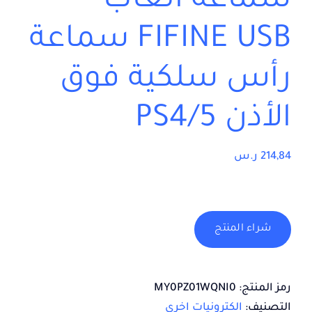
سماعة ألعاب
FIFINE USB سماعة
رأس سلكية فوق
الأذن PS4/5
214,84
ر.س
شراء المنتج
رمز المنتج:
MY0PZ01WQNI0
التصنيف:
الكترونيات اخرى