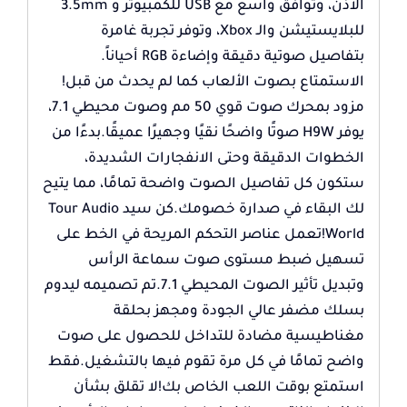
الأذن، وتوافق واسع مع USB للكمبيوتر و 3.5mm
للبلايستيشن والـ Xbox، وتوفر تجربة غامرة
بتفاصيل صوتية دقيقة وإضاءة RGB أحياناً
.
الاستمتاع بصوت الألعاب كما لم يحدث من قبل!
مزود بمحرك صوت قوي 50 مم وصوت محيطي 7.1،
يوفر H9W صوتًا واضحًا نقيًا وجهيرًا عميقًا.بدءًا من
الخطوات الدقيقة وحتى الانفجارات الشديدة،
ستكون كل تفاصيل الصوت واضحة تمامًا، مما يتيح
لك البقاء في صدارة خصومك.كن سيد Tour Audio
World!تعمل عناصر التحكم المريحة في الخط على
تسهيل ضبط مستوى صوت سماعة الرأس
وتبديل تأثير الصوت المحيطي 7.1.تم تصميمه ليدوم
بسلك مضفر عالي الجودة ومجهز بحلقة
مغناطيسية مضادة للتداخل للحصول على صوت
واضح تمامًا في كل مرة تقوم فيها بالتشغيل.فقط
استمتع بوقت اللعب الخاص بك!لا تقلق بشأن