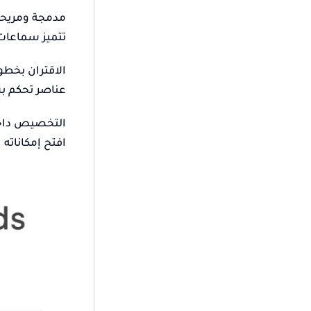
مدمجة ومريح
تتميز سماعات 
الاقتران بخطو
عناصر تحكم بسيطة ب
التخصيص داخ
افتح إمكاناته الك