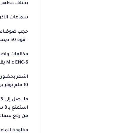
يختلف مظهر 
سماعات الأذن اللاسلكية 
حجب ضوضاء متر
– قوة 50 ديسيبل تقلل الضوضاء بنسبة تصل إلى 98%، مما يتيح لك الاستمتاع بالموسيقى بوضوح وخالية من الضوضاء
مكالمات وا
6-Mic ENC يقلل بنسبة 98% من ضوضاء الخلفية للحصول على خصائص اتصال أكثر وضوحًا
اشعر بحضور أكبر بن
10 ملم توفر برامج التشغيل الكبيرة جدًا أداءً جهيرًا قويًا ومن المستوى التالي كما لم تسمع من قبل
ما يصل إلى 65 ساعة من وقت اللعب
من رفع سماعات
مقاومة للماء بدر