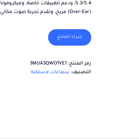
5.3/5.4، ودعم تطبيقات خاصة، وميكرو
(Over-Ear) مريح، وتقدم تجربة صوت مكاني غامرة، وتتوفر بخيارات اتصال سلكي أيضاً.
شراء المنتج
رمز المنتج:
3MUA3QWO1VE1
التصنيف:
سماعات لاسلكية