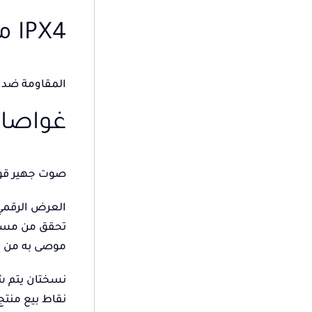
IPX4 مقاوم للماء
المقاومة ضد 
غواصات كب
صوت جهير قو
العرض الرقمي
تحقق من مستو
موصى به من ق
نسختان يتم 
نقاط بيع منتج سماعات الأذن ا