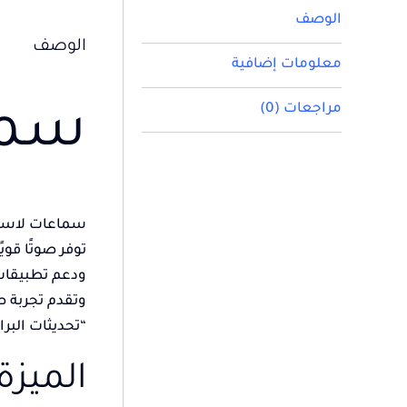
الوصف
الوصف
معلومات إضافية
مراجعات (0)
سماعا
سماعات لاسلكية 50 دي
توفر صوتًا قويًا وبطارية طو
ودعم تطبيقات خا
وتقدم تجربة ص
“تحديثات البرامج ا
الميزة: