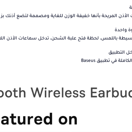
ة
الأذن المريحة بأنها خفيفة الوزن للغاية ومصممة لتضع أذنك بزاوي
ة واحدة
اللمس، لحظة فتح علبة الشحن، تدخل سماعات الأذن اللاسلكية Bowie 30 على الفور في وضع
ل التطبيق
املة في تطبيق Baseus