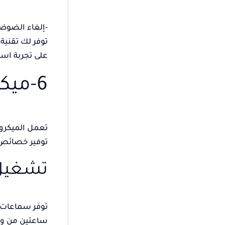
-إلغاء الضوضاء ال
على تجربة است
6-ميكروفون ENC
تعمل الميكروف
توفير خصائص 
تشغيل طو
ساعتين من وقت 