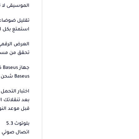
الموسيقى لا تتوقف 
تقليل ضوضاء ا
استمتع بكل ال
العرض الرقمي
تحقق من مستو
جهاز Baseus ذو العلامة الذهبية
Baseus شحن سريع 0.06 ثانية الكمون المنخفض العمل والترفيه، التبديل بلمسة واحدة
اختبار التحمل ال
بعد تنقلاتك ا
قبل موعد النو
بلوتوث 5.3
اتصال صوتي م