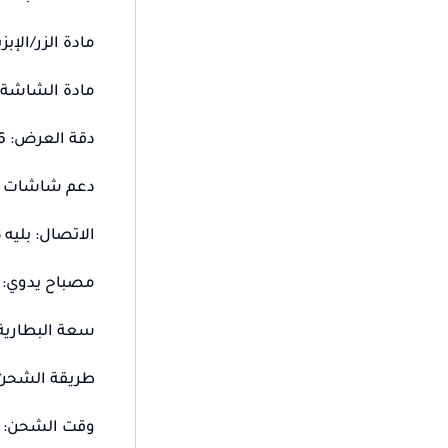
مادة الزر/الإ
مادة الشاشة: شاشة AMOLED
دقة العرض: 466*466 بكسل، 326 نقطة في البوصة، سطوع يصل إلى 1000 نقطة
دعم شاشات ال
الاتصال: بليه 5.3
مصباح يدوي: 
سعة البطارية: بطار
طريقة الشحن:
وقت الشحن: تقريبا.