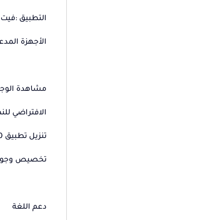
التطبيق :فيت ك
الأجهزة المدعومة:أندرويد 0
مشاهدة الوج
الافتراضي للنظ
تنزيل تطبيق FitCloudPro: 300+
تخصيص وجوه 
دعم اللغة