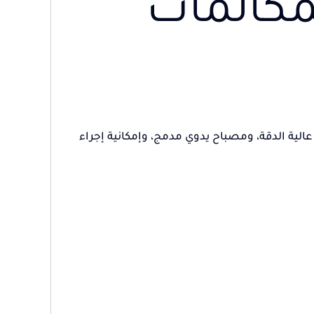
لعام 2025 للمكالمات
اعة ذكية Zeblaze VIBE 8 هي ساعة ذكية وعرة ومتينة تتميز بشاشة AMOLED عالية الدقة، ومصباح يدوي مدمج، وإمكانية إجراء