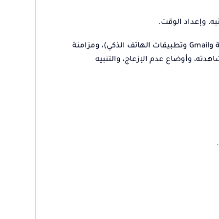
ه، وإعداد الوقت.
الميزات الذكية اليومية:الإخطارات الذكية (إشعارات المكالمات والرسائل النصية وGmail وتطبيقات الهاتف الذكي)، ومزامنة
دته، وأوضاع عدم الإزعاج، والتنبيه