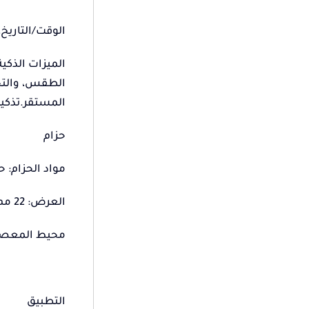
الوقت/التاريخ
الطقس، والتحك
المستقر.تذكير 
حزام
مواد الحزام: 
العرض: 22 مم، متوافق مع أحزمة الساعة القياسية سريعة الفك مقاس 22 مم.
محيط المعصم: 130-235
التطبيق