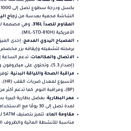
الشاشة والمتانة
ب
الشاشة محمية بعدسة من
زجاج الي
المقاوم للصدأ 316L
، وهي مصممة لتح
الأمريكية (MIL-STD-810H).
المصباح اليدوي المدمج
: إحدى المي
برمجته لتشغيله وإيقافه بزر مخصص، 
الاتصال والمكالمات
: تدعم الساعة إ
(إصدار 5.3)، وتحتوي على ميكروفون ومكبر صوت مدمجين.
مراقبة الصحة واللياقة البدنية
: توف
(BP)، ومراقبة النوم. كما تدعم أكثر من 100 وضع رياضي مختلف.
عمر البطارية
لمدة تصل إلى 30 يومًا مع الاستخدام المعتاد، وما يصل إلى 60 يومًا في وضع توفير الطاقة.
مقاومة الماء
مناسبة للأنشطة المائية والظروف الج