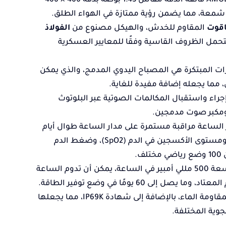
: تتميز بشاشة AMOLED فائقة الدقة مقاس 1.43 بوصة بدقة 466 × 466
كسل ودرجة سطوع تصل إلى 1000 شمعة، مما يضمن رؤية ممتازة في الهواء الطلق.
اقوت
المقاوم للخدش، والهيكل مصنوع من
الفولاذ
مل الظروف القاسية وفقًا للمعايير العسكرية
زات المبتكرة هي المصباح اليدوي المدمج، والذي يمكن
مما يجعله إضافة مفيدة للغاية.
جراء واستقبال المكالمات الصوتية عبر البلوتوث
ر الساعة مراقبة مستمرة على مدار الساعة طوال أيام
الأسبوع لمعدل ضربات القلب (HR)، ومستوى الأكسجين في الدم (SpO2)، وضغط الدم
: بفضل بطارية كبيرة بسعة 500 مللي أمبير في الساعة، يمكن أن تدوم الساعة
: تتميز بتصنيف 5ATM لمقاومة الماء، بالإضافة إلى شهادة IP69K، مما يجعلها
وية المختلفة.