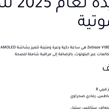
جديدة 
وتية
س
المات عبر البلوتوث، بالإضافة إلى مراقبة شاملة للصحة
ف
 فيبي 8
غاطس، رمادي صحراوي
الحواف: ستانلس ستيل