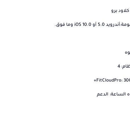
لاود برو
5. أو iOS 10.0 وما فوق.
وه
ام: 4
الساعة: الدعم