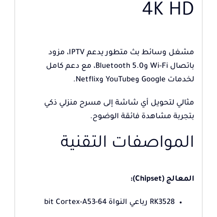
4K HD
مشغل وسائط بث متطور يدعم IPTV، مزود
باتصال Wi-Fi وBluetooth 5.0، مع دعم كامل
لخدمات Google وYouTube وNetflix.
مثالي لتحويل أي شاشة إلى مسرح منزلي ذكي
بتجربة مشاهدة فائقة الوضوح.
المواصفات التقنية
المعالج (Chipset):
RK3528 رباعي النواة 64-bit Cortex-A53