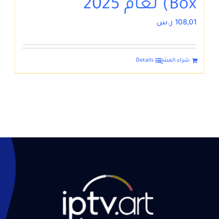
Box) لعام 2025
108,01
ر.س
شراء المنتج
Details