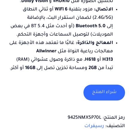
تحسين الصورة مثل
HDR10+
و
Dolby Vision
.
الاتصال:
مزود بتقنية
WiFi 6
أو ثنائي النطاق
(2.4G/5G) لضمان استقرار البث، بالإضافة
إلى
Bluetooth 5.0
(أو أحدث مثل BT 5.4 في بعض
الموديلات) لتوصيل السماعات وأجهزة التحكم.
المعالج والذاكرة:
غالبًا ما تعتمد هذه الأجهزة على
معالجات رباعية النواة مثل
Allwinner
H313
أو
H618
، مع ذاكرة وصول عشوائي (RAM)
تبدأ من
2GB
ومساحة تخزين تصل إلى
16GB
أو أكثر.
شراء المنتج
رمز المنتج:
9425NMX5P70L
التصنيف:
رسيفرات