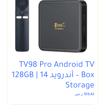
TV98 Pro Android TV
Box – أندرويد 14 | 128GB
Storage
109,42
ر.س