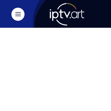
Ski
t
conten