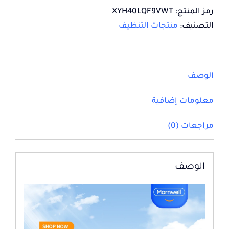
رمز المنتج:
XYH40LQF9VWT
التصنيف:
منتجات التنظيف
الوصف
معلومات إضافية
مراجعات (0)
الوصف