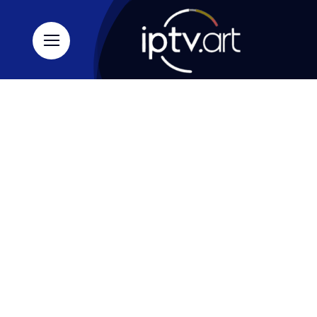
Ski
t
conten