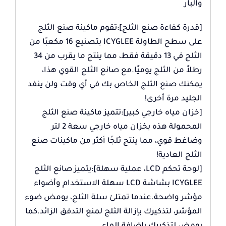
والبار
[قدرة كفاءة صنع الثلج]:تقوم ماكينة صنع الثلج
على سطح الطاولة ICYGLEE بتصنيع 16 مكعبًا من
الثلج في 13 دقيقة فقط، مما ينتج ما يقرب من 34
رطلاً من الثلج يوميًا.مع صانع الثلج القوي هذا،
يمكنك صنع الثلج الخاص بك في أي وقت ولن ينفد
الجليد مرة أخرى!
[خزان مياه خارجي كبير]:تتميز ماكينة صنع الثلج
المحمولة هذه بخزان مياه خارجي سعة 2 لتر
وضاغط قوي، مما ينتج ثلجًا أكثر من ماكينات صنع
الثلج العادية!
[لوحة تحكم LCD، عملية سهلة]:يتميز صانع الثلج
ICYGLEE بشاشة LCD سهلة الاستخدام وأضواء
مؤشر واضحة.عندما تمتلئ سلة الثلج، يومض ضوء
المؤشر، لتذكيرك بإزالة الثلج لمنع التدفق الزائد.كما