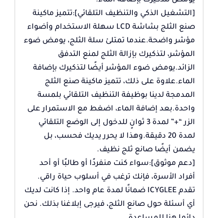
يومض لتذكيرك بإضافة الماء.
[التشغيل الذكي والتنظيف التلقائي]:تتميز ماكينة
صنع الثلج بشاشة LCD سهلة الاستخدام وأضواء
مؤشر واضحة.عندما تمتلئ سلة الثلج، يومض ضوء
المؤشر، لتذكيرك بإزالة الثلج لمنع التدفق
الزائد.يومض ضوء المؤشر أيضًا لتذكيرك بإضافة
الماء.علاوة على ذلك، تتميز ماكينة صنع الثلج
المدمجة لدينا بوظيفة التنظيف التلقائي بلمسة
واحدة.بعد إضافة الماء، اضغط مع الاستمرار على
الزر “+” لمدة 3 ثوانٍ للدخول إلى الوضع التلقائي
لمدة 20 دقيقة.وهذا لا يحرر يديك فحسب، بل
يضمن أيضًا صانع ثلج نظيف.
[دعم موثوق]:سواء كنت منفردًا أو طالبًا أو أحد
أفراد الأسرة، فإنك ترغب في أسلوب حياة راقي.
تقدم ICYGLEE ضمانًا لمدة عام واحد. إذا كانت لديك
أي أسئلة حول صانع الثلج، فيرجى إبلاغنا بذلك. نحن