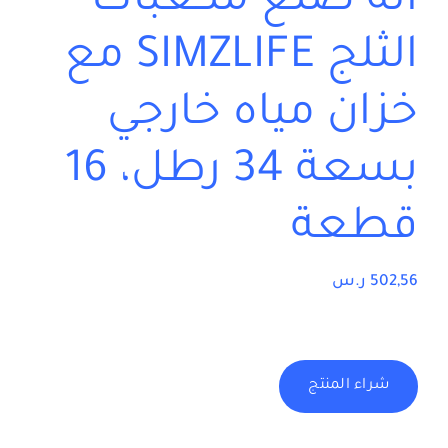
آلة صنع مكعبات
الثلج SIMZLIFE مع
خزان مياه خارجي
بسعة 34 رطل، 16
قطعة
502,56
ر.س
شراء المنتج