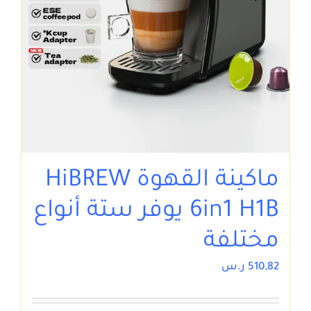
ماكينة القهوة HiBREW
6in1 H1B يوفر ستة أنواع
مختلفة
510,82
ر.س