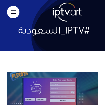
Ski
t
conten
#IPTV_السعودية