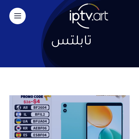
Ski
t
conten
تابلتس